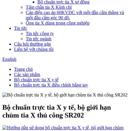
Bộ chuẩn trực tia X tự động
Tấm chắn tia X Kính chì
Cáp điện cao áp 60KVDC với một đầu cắm thẳng và
một đầu cắm góc 90 độ.
Ống tia X dùng trong công nghiệp
Tin tức
Tin tức công ty
Tin tức ngành
Câu hỏi thường gặp
Liên hệ với chúng tôi
English
Trang chủ
Các sản phẩm
Bộ chuẩn trực tia X y tế
Bộ chuẩn trực tia X điều chỉnh bằng tay
Bộ chuẩn trực tia X y tế, bộ giới hạn
chùm tia X thủ công SR202