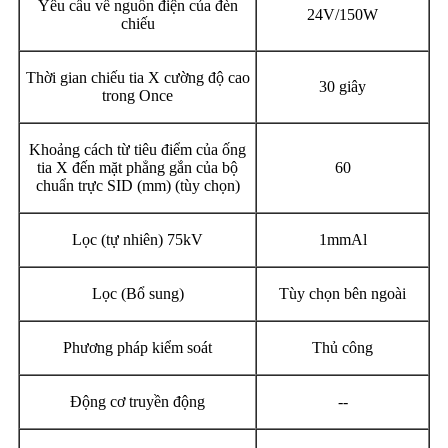
Yêu cầu về nguồn điện của đèn
24V/150W
chiếu
Thời gian chiếu tia X cường độ cao
30 giây
trong Once
Khoảng cách từ tiêu điểm của ống
tia X đến mặt phẳng gắn của bộ
60
chuẩn trực SID (mm) (tùy chọn)
Lọc (tự nhiên) 75kV
1mmAl
Lọc (Bổ sung)
Tùy chọn bên ngoài
Phương pháp kiểm soát
Thủ công
Động cơ truyền động
--