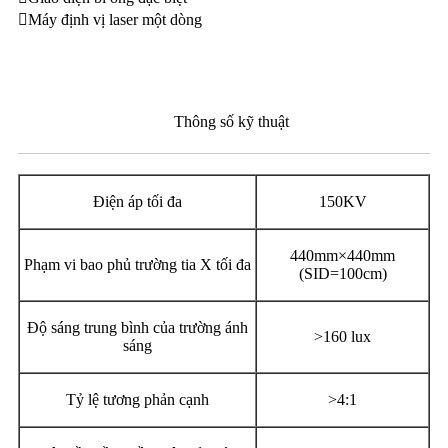
Máy định vị laser một dòng
Thông số kỹ thuật
Điện áp tối đa
150KV
440mm×440mm
Phạm vi bao phủ trường tia X tối đa
(SID=100cm)
Độ sáng trung bình của trường ánh
>160 lux
sáng
Tỷ lệ tương phản cạnh
>4:1