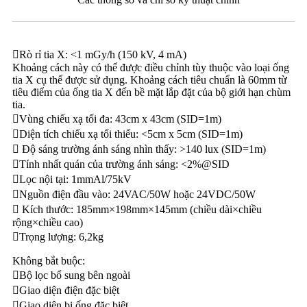
Rò rỉ tia X: <1 mGy/h (150 kV, 4 mA)
Khoảng cách này có thể được điều chỉnh tùy thuộc vào loại ống
tia X cụ thể được sử dụng. Khoảng cách tiêu chuẩn là 60mm từ
tiêu điểm của ống tia X đến bề mặt lắp đặt của bộ giới hạn chùm
tia.
Vùng chiếu xạ tối đa: 43cm x 43cm (SID=1m)
Diện tích chiếu xạ tối thiểu: <5cm x 5cm (SID=1m)
 Độ sáng trường ánh sáng nhìn thấy: >140 lux (SID=1m)
Tính nhất quán của trường ánh sáng: <2%@SID
Lọc nội tại: 1mmAl/75kV
Nguồn điện đầu vào: 24VAC/50W hoặc 24VDC/50W
 Kích thước: 185mm×198mm×145mm (chiều dài×chiều
rộng×chiều cao)
Trọng lượng: 6,2kg
Không bắt buộc:
Bộ lọc bổ sung bên ngoài
Giao diện điện đặc biệt
Giao diện bi ống đặc biệt