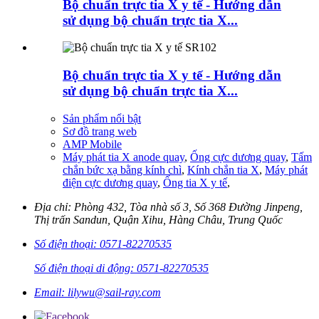
Bộ chuẩn trực tia X y tế - Hướng dẫn
sử dụng bộ chuẩn trực tia X...
Bộ chuẩn trực tia X y tế - Hướng dẫn
sử dụng bộ chuẩn trực tia X...
Sản phẩm nổi bật
Sơ đồ trang web
AMP Mobile
Máy phát tia X anode quay
,
Ống cực dương quay
,
Tấm
chắn bức xạ bằng kính chì
,
Kính chắn tia X
,
Máy phát
điện cực dương quay
,
Ống tia X y tế
,
Địa chỉ: Phòng 432, Tòa nhà số 3, Số 368 Đường Jinpeng,
Thị trấn Sandun, Quận Xihu, Hàng Châu, Trung Quốc
Số điện thoại: 0571-82270535
Số điện thoại di động: 0571-82270535
Email: lilywu@sail-ray.com