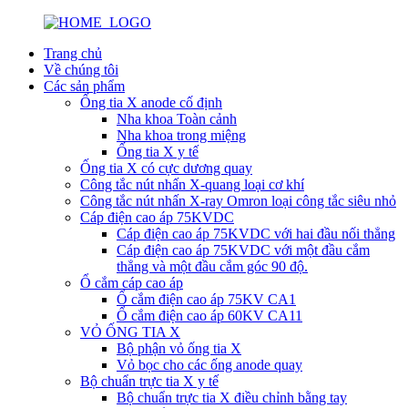
Trang chủ
Về chúng tôi
Các sản phẩm
Ống tia X anode cố định
Nha khoa Toàn cảnh
Nha khoa trong miệng
Ống tia X y tế
Ống tia X có cực dương quay
Công tắc nút nhấn X-quang loại cơ khí
Công tắc nút nhấn X-ray Omron loại công tắc siêu nhỏ
Cáp điện cao áp 75KVDC
Cáp điện cao áp 75KVDC với hai đầu nối thẳng
Cáp điện cao áp 75KVDC với một đầu cắm
thẳng và một đầu cắm góc 90 độ.
Ổ cắm cáp cao áp
Ổ cắm điện cao áp 75KV CA1
Ổ cắm điện cao áp 60KV CA11
VỎ ỐNG TIA X
Bộ phận vỏ ống tia X
Vỏ bọc cho các ống anode quay
Bộ chuẩn trực tia X y tế
Bộ chuẩn trực tia X điều chỉnh bằng tay