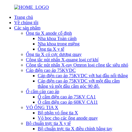
Trang chủ
Về chúng tôi
Các sản phẩm
Ống tia X anode cố định
Nha khoa Toàn cảnh
Nha khoa trong miệng
Ống tia X y tế
Ống tia X có cực dương quay
Công tắc nút nhấn X-quang loại cơ khí
Công tắc nút nhấn X-ray Omron loại công tắc siêu nhỏ
Cáp điện cao áp 75KVDC
Cáp điện cao áp 75KVDC với hai đầu nối thẳng
Cáp điện cao áp 75KVDC với một đầu cắm
thẳng và một đầu cắm góc 90 độ.
Ổ cắm cáp cao áp
Ổ cắm điện cao áp 75KV CA1
Ổ cắm điện cao áp 60KV CA11
VỎ ỐNG TIA X
Bộ phận vỏ ống tia X
Vỏ bọc cho các ống anode quay
Bộ chuẩn trực tia X y tế
Bộ chuẩn trực tia X điều chỉnh bằng tay