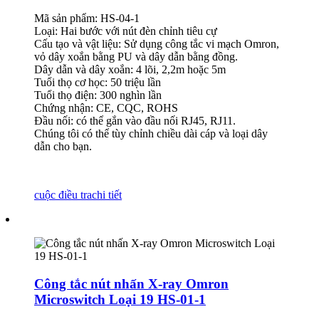
Mã sản phẩm: HS-04-1
Loại: Hai bước với nút đèn chỉnh tiêu cự
Cấu tạo và vật liệu: Sử dụng công tắc vi mạch Omron,
vỏ dây xoắn bằng PU và dây dẫn bằng đồng.
Dây dẫn và dây xoắn: 4 lõi, 2,2m hoặc 5m
Tuổi thọ cơ học: 50 triệu lần
Tuổi thọ điện: 300 nghìn lần
Chứng nhận: CE, CQC, ROHS
Đầu nối: có thể gắn vào đầu nối RJ45, RJ11.
Chúng tôi có thể tùy chỉnh chiều dài cáp và loại dây
dẫn cho bạn.
cuộc điều tra
chi tiết
Công tắc nút nhấn X-ray Omron
Microswitch Loại 19 HS-01-1