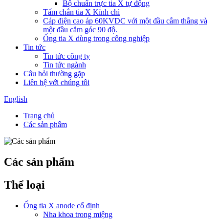
Bộ chuẩn trực tia X tự động
Tấm chắn tia X Kính chì
Cáp điện cao áp 60KVDC với một đầu cắm thẳng và
một đầu cắm góc 90 độ.
Ống tia X dùng trong công nghiệp
Tin tức
Tin tức công ty
Tin tức ngành
Câu hỏi thường gặp
Liên hệ với chúng tôi
English
Trang chủ
Các sản phẩm
Các sản phẩm
Thể loại
Ống tia X anode cố định
Nha khoa trong miệng