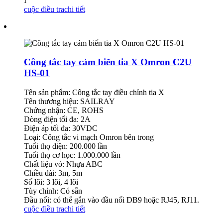
I
cuộc điều tra
chi tiết
Công tắc tay cảm biến tia X Omron C2U
HS-01
Tên sản phẩm: Công tắc tay điều chỉnh tia X
Tên thương hiệu: SAILRAY
Chứng nhận: CE, ROHS
Dòng điện tối đa: 2A
Điện áp tối đa: 30VDC
Loại: Công tắc vi mạch Omron bên trong
Tuổi thọ điện: 200.000 lần
Tuổi thọ cơ học: 1.000.000 lần
Chất liệu vỏ: Nhựa ABC
Chiều dài: 3m, 5m
Số lõi: 3 lõi, 4 lõi
Tùy chỉnh: Có sẵn
Đầu nối: có thể gắn vào đầu nối DB9 hoặc RJ45, RJ11.
cuộc điều tra
chi tiết