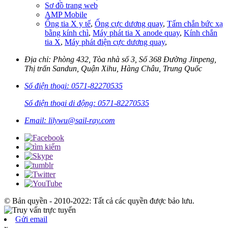
Sơ đồ trang web
AMP Mobile
Ống tia X y tế
,
Ống cực dương quay
,
Tấm chắn bức xạ
bằng kính chì
,
Máy phát tia X anode quay
,
Kính chắn
tia X
,
Máy phát điện cực dương quay
,
Địa chỉ: Phòng 432, Tòa nhà số 3, Số 368 Đường Jinpeng,
Thị trấn Sandun, Quận Xihu, Hàng Châu, Trung Quốc
Số điện thoại: 0571-82270535
Số điện thoại di động: 0571-82270535
Email: lilywu@sail-ray.com
© Bản quyền - 2010-2022: Tất cả các quyền được bảo lưu.
Gửi email