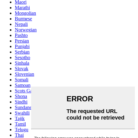
Maori
Marathi
Mongolian
Burmese
Nepali
Norwegian
Pashto
Persian
Punjabi
Serbian
Sesotho
Sinhala
Slovak
Slovenian
Somali
Samoan
Scots Gaelic
Shona
Sindhi
Sundanese
Swahili
Tajik
Tamil
Telugu
Thai