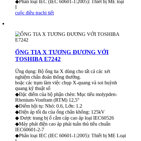
◆Phân loại IEC (IEC 60601-1:2005): Thiết bị ME loại
I
cuộc điều tra
chi tiết
ỐNG TIA X TƯƠNG ĐƯƠNG VỚI
TOSHIBA E7242
Ứng dụng: Bộ ống tia X dùng cho tất cả các xét
nghiệm chẩn đoán thông thường.
hoặc các trạm làm việc chụp X-quang và soi huỳnh
quang kỹ thuật số
◆Đặc điểm của bộ phận chèn: Mục tiêu molypden-
Rhenium-Vonfram (RTM) 12,5°
◆Điểm hội tụ: Nhỏ: 0.6, Lớn: 1.2
◆Điện áp tối đa của ống chân không: 125kV
◆ Được trang bị ổ cắm cáp cao áp loại IEC60526
◆Máy phát điện cao áp phải tuân thủ tiêu chuẩn
IEC60601-2-7
◆Phân loại IEC (IEC 60601-1:2005): Thiết bị ME Loại