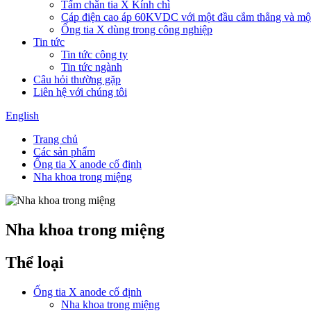
Tấm chắn tia X Kính chì
Cáp điện cao áp 60KVDC với một đầu cắm thẳng và một
Ống tia X dùng trong công nghiệp
Tin tức
Tin tức công ty
Tin tức ngành
Câu hỏi thường gặp
Liên hệ với chúng tôi
English
Trang chủ
Các sản phẩm
Ống tia X anode cố định
Nha khoa trong miệng
Nha khoa trong miệng
Thể loại
Ống tia X anode cố định
Nha khoa trong miệng