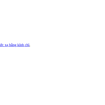
ức xạ bằng kính chì
,