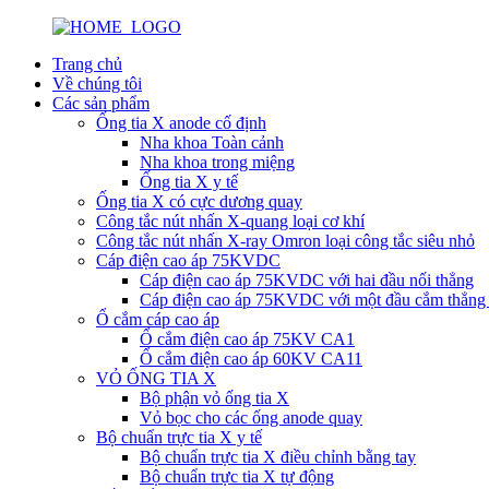
Trang chủ
Về chúng tôi
Các sản phẩm
Ống tia X anode cố định
Nha khoa Toàn cảnh
Nha khoa trong miệng
Ống tia X y tế
Ống tia X có cực dương quay
Công tắc nút nhấn X-quang loại cơ khí
Công tắc nút nhấn X-ray Omron loại công tắc siêu nhỏ
Cáp điện cao áp 75KVDC
Cáp điện cao áp 75KVDC với hai đầu nối thẳng
Cáp điện cao áp 75KVDC với một đầu cắm thẳng 
Ổ cắm cáp cao áp
Ổ cắm điện cao áp 75KV CA1
Ổ cắm điện cao áp 60KV CA11
VỎ ỐNG TIA X
Bộ phận vỏ ống tia X
Vỏ bọc cho các ống anode quay
Bộ chuẩn trực tia X y tế
Bộ chuẩn trực tia X điều chỉnh bằng tay
Bộ chuẩn trực tia X tự động