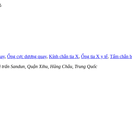
.
uay
,
Ống cực dương quay
,
Kính chắn tia X
,
Ống tia X y tế
,
Tấm chắn b
hị trấn Sandun, Quận Xihu, Hàng Châu, Trung Quốc