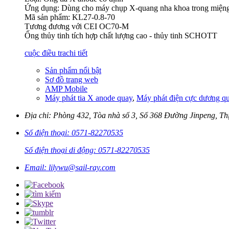
Ứng dụng: Dùng cho máy chụp X-quang nha khoa trong miệng
Mã sản phẩm: KL27-0.8-70
Tương đương với CEI OC70-M
Ống thủy tinh tích hợp chất lượng cao - thủy tinh SCHOTT
cuộc điều tra
chi tiết
Sản phẩm nổi bật
Sơ đồ trang web
AMP Mobile
Máy phát tia X anode quay
,
Máy phát điện cực dương q
Địa chỉ: Phòng 432, Tòa nhà số 3, Số 368 Đường Jinpeng, T
Số điện thoại: 0571-82270535
Số điện thoại di động: 0571-82270535
Email: lilywu@sail-ray.com