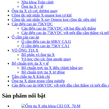
Nha khoa Toàn cảnh
Ống tia X y tế
Ống tia X có cực dương quay
Công tắc nút nhấn X-quang loại cơ khí
Công tắc nút nhấn X-ray Omron loại công tắc siêu nhỏ
Cáp điện cao áp 75KVDC
Cáp điện cao áp 75KVDC với hai đầu nối thẳng
Cáp điện cao áp 75KVDC với một đầu cắm thẳng và một
Ổ cắm cáp cao áp
Ổ cắm điện cao áp 60KV CA11
Ổ cắm điện cao áp 75KV CA1
VỎ ỐNG TIA X
Bộ phận vỏ ống tia X
Vỏ bọc cho các ống anode quay
Bộ chuẩn trực tia X y tế
Bộ chuẩn trực tia X điều chỉnh bằng tay
Bộ chuẩn trực tia X tự động
Tấm chắn tia X Kính chì
Ống tia X dùng trong công nghiệp
Cáp điện cao áp 60KVDC với một đầu cắm thẳng và một đầu 
Sản phẩm nổi bật