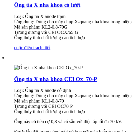
Ống tia X nha khoa có lưới
Loại: Ống tia X anode trạm
Ứng dụng: Dùng cho máy chụp X-quang nha khoa trong miệng
Mã sản phẩm: KL2-0.8-70G
Tương đương với CEI OCX/65-G
Ống thủy tinh chất lượng cao tích hợp
cuộc điều tra
chi tiết
Ống tia X nha khoa CEI Ox_70-P
Loại: Ống tia X anode cố định
Ứng dụng: Dùng cho máy chụp X-quang nha khoa trong miệng
Mã sản phẩm: KL1-0.8-70
Tương đương với CEI OC70-P
Ống thủy tinh chất lượng cao tích hợp
Ống này có tiêu cự 0,8 và có sẵn với điện áp tối đa 70 kV.
Được lắp đặt trong cùng một vỏ bọc với máy biến áp cao áp.