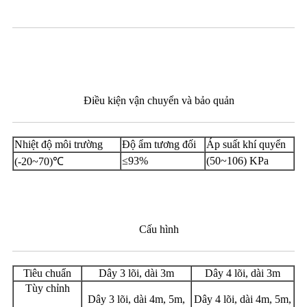
Điều kiện vận chuyển và bảo quản
Nhiệt độ môi trường
Độ ẩm tương đối
Áp suất khí quyển
≤93%
(50~106) KPa
(-20~70)℃
Cấu hình
Tiêu chuẩn
Dây 3 lõi, dài 3m
Dây 4 lõi, dài 3m
Tùy chỉnh
Dây 3 lõi, dài 4m, 5m,
Dây 4 lõi, dài 4m, 5m,