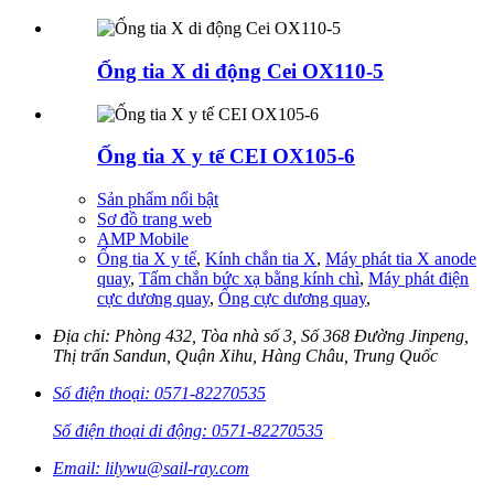
Ống tia X di động Cei OX110-5
Ống tia X y tế CEI OX105-6
Sản phẩm nổi bật
Sơ đồ trang web
AMP Mobile
Ống tia X y tế
,
Kính chắn tia X
,
Máy phát tia X anode
quay
,
Tấm chắn bức xạ bằng kính chì
,
Máy phát điện
cực dương quay
,
Ống cực dương quay
,
Địa chỉ: Phòng 432, Tòa nhà số 3, Số 368 Đường Jinpeng,
Thị trấn Sandun, Quận Xihu, Hàng Châu, Trung Quốc
Số điện thoại: 0571-82270535
Số điện thoại di động: 0571-82270535
Email: lilywu@sail-ray.com