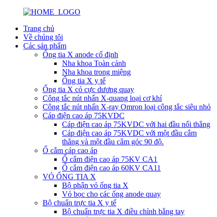
Trang chủ
Về chúng tôi
Các sản phẩm
Ống tia X anode cố định
Nha khoa Toàn cảnh
Nha khoa trong miệng
Ống tia X y tế
Ống tia X có cực dương quay
Công tắc nút nhấn X-quang loại cơ khí
Công tắc nút nhấn X-ray Omron loại công tắc siêu nhỏ
Cáp điện cao áp 75KVDC
Cáp điện cao áp 75KVDC với hai đầu nối thẳng
Cáp điện cao áp 75KVDC với một đầu cắm
thẳng và một đầu cắm góc 90 độ.
Ổ cắm cáp cao áp
Ổ cắm điện cao áp 75KV CA1
Ổ cắm điện cao áp 60KV CA11
VỎ ỐNG TIA X
Bộ phận vỏ ống tia X
Vỏ bọc cho các ống anode quay
Bộ chuẩn trực tia X y tế
Bộ chuẩn trực tia X điều chỉnh bằng tay