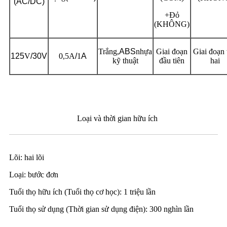
(AC/DC)
+Đỏ
(KHÔNG)
Trắng,
ABS
nhựa
Giai đoạn
Giai đoạn 
125
V
/30V
0,5A
/
1
A
kỹ thuật
đầu tiên
hai
Loại và thời gian hữu ích
Lõi: hai lõi
Loại: bước đơn
Tuổi thọ hữu ích (Tuổi thọ cơ học): 1 triệu lần
Tuổi thọ sử dụng (Thời gian sử dụng điện): 300 nghìn lần