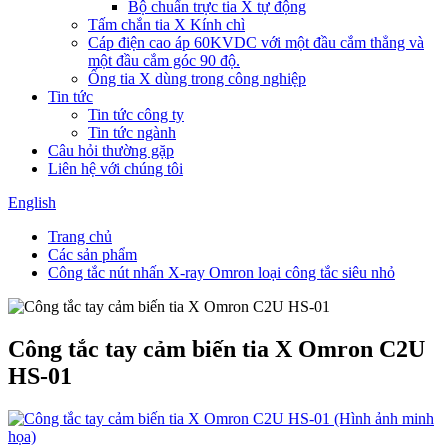
Bộ chuẩn trực tia X tự động
Tấm chắn tia X Kính chì
Cáp điện cao áp 60KVDC với một đầu cắm thẳng và
một đầu cắm góc 90 độ.
Ống tia X dùng trong công nghiệp
Tin tức
Tin tức công ty
Tin tức ngành
Câu hỏi thường gặp
Liên hệ với chúng tôi
English
Trang chủ
Các sản phẩm
Công tắc nút nhấn X-ray Omron loại công tắc siêu nhỏ
Công tắc tay cảm biến tia X Omron C2U
HS-01