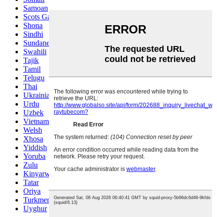
Samoan
Scots Gaelic
Shona
Sindhi
Sundanese
Swahili
Tajik
Tamil
Telugu
Thai
Ukrainian
Urdu
Uzbek
Vietnamese
Welsh
Xhosa
Yiddish
Yoruba
Zulu
Kinyarwanda
Tatar
Oriya
Turkmen
Uyghur