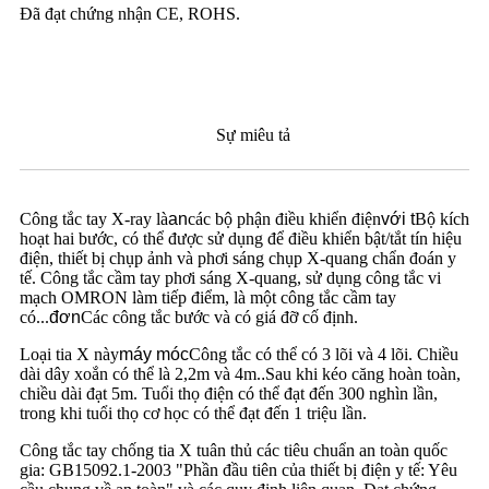
Đã đạt chứng nhận CE, ROHS.
Sự miêu tả
Công tắc tay X-ray là
an
các bộ phận điều khiển điện
với t
Bộ kích
hoạt hai bước, có thể được sử dụng để điều khiển bật/tắt tín hiệu
điện, thiết bị chụp ảnh và phơi sáng chụp X-quang chẩn đoán y
tế. Công tắc cầm tay phơi sáng X-quang, sử dụng công tắc vi
mạch OMRON làm tiếp điểm, là một công tắc cầm tay
có...
đơn
Các công tắc bước và có giá đỡ cố định.
Loại tia X này
máy móc
Công tắc có thể có 3 lõi và 4 lõi. Chiều
dài dây xoắn có thể là 2,2m và 4m.
.
Sau khi kéo căng hoàn toàn,
chiều dài đạt 5m. Tuổi thọ điện có thể đạt đến 300 nghìn lần,
trong khi tuổi thọ cơ học có thể đạt đến 1 triệu lần.
Công tắc tay chống tia X tuân thủ các tiêu chuẩn an toàn quốc
gia: GB15092.1-2003 "Phần đầu tiên của thiết bị điện y tế: Yêu