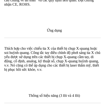
cầu chung về an toàn" và các quy định liên quan. Đạt chứng
nhận CE, ROHS.
Ứng dụng
Thích hợp cho việc chiếu tia X của thiết bị chụp X-quang hoặc
soi huỳnh quang. Công tắc tay điều chỉnh độ phơi sáng tia X chủ
yếu được sử dụng trên các thiết bị chụp X-quang cầm tay, di
động, cố định, analog, kỹ thuật số, chụp X-quang huỳnh quang,
v.v. Nó cũng có thể áp dụng cho các thiết bị laser thẩm mỹ, thiết
bị phục hồi sức khỏe, v.v.
Thông số hiệu năng (3 lõi và 4 lõi)