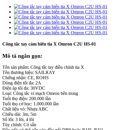
Công tắc tay cảm biến tia X Omron C2U HS-01
Mô tả ngắn gọn:
Tên sản phẩm: Công tắc tay điều chỉnh tia X
Tên thương hiệu: SAILRAY
Chứng nhận: CE, ROHS
Dòng điện tối đa: 2A
Điện áp tối đa: 30VDC
Loại: Công tắc vi mạch Omron bên trong
Tuổi thọ điện: 200.000 lần
Tuổi thọ cơ học: 1.000.000 lần
Chất liệu vỏ: Nhựa ABC
Chiều dài: 3m, 5m
Số lõi: 3 lõi, 4 lõi
Tùy chỉnh: Có sẵn
Đầu nối: có thể gắn vào đầu nối DB9 hoặc RJ45, RJ11.