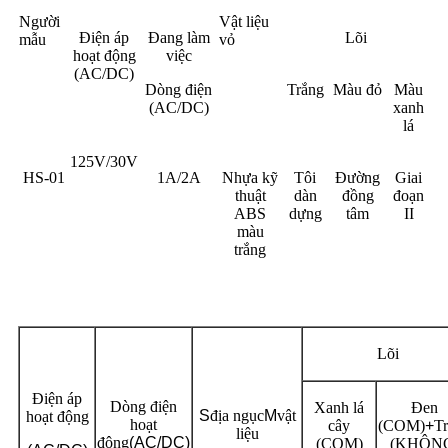
Người
Vật liệu
Điện áp
Đang làm
Lõi
mẫu
vỏ
hoạt động
việc
(AC/DC)
Dòng điện
Trắng
Màu đỏ
Màu
(AC/DC)
xanh
lá
125V/30V
HS-01
1A/2A
Nhựa kỹ
Tôi
Đường
Giai
thuật
dàn
đồng
đoạn
ABS
dựng
tâm
II
màu
trắng
Lõi
Điện áp
Dòng điện
Xanh lá
Đen
S
địa ngục
M
vật
hoạt động
hoạt
cây
(COM)
+
T
liệu
động
(AC/DC)
(COM)
(KHÔN